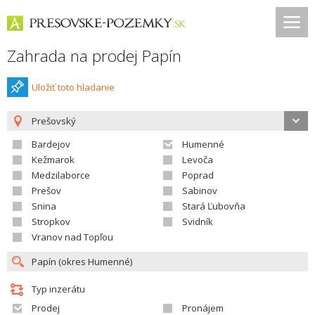
Zahrada na prodej Papín
Uložiť toto hladanie
Prešovský
Bardejov
Humenné
Kežmarok
Levoča
Medzilaborce
Poprad
Prešov
Sabinov
Snina
Stará Ľubovňa
Stropkov
Svidník
Vranov nad Topľou
Typ inzerátu
Prodej
Pronájem