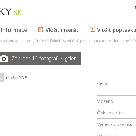
Informace
Vložit inzerát
Vložit poptávk
>
>
é pozemky na prodej Prešov
Polnohospodářské pozemky na prodej Humenné
P
Zobrazit 12 fotografií v galerii
uložit PDF
Cena
Vloženo
Číslo inzerátu
Výměra pozemku c