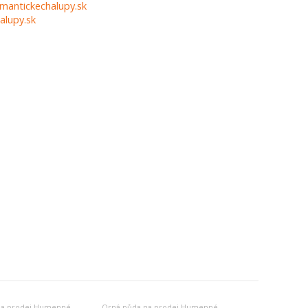
mantickechalupy.sk
alupy.sk
 na prodej Humenné
Orná půda na prodej Humenné