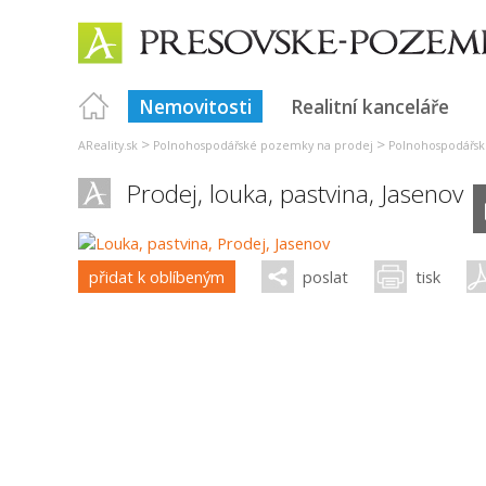
Nemovitosti
Realitní kanceláře
>
>
AReality.sk
Polnohospodářské pozemky na prodej
Polnohospodářsk
Prodej, louka, pastvina,
Jasenov
přidat k oblíbeným
poslat
tisk