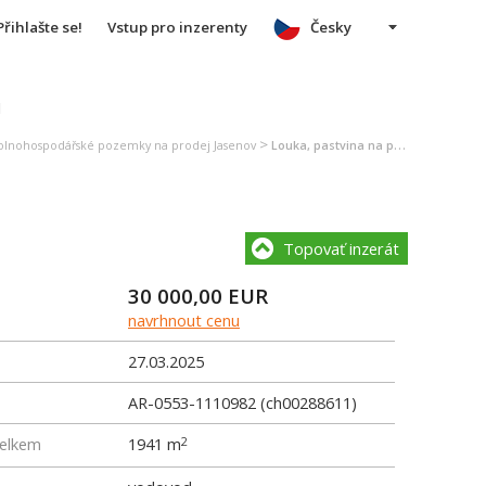
Přihlašte se!
Vstup pro inzerenty
Česky
u
>
olnohospodářské pozemky na prodej Jasenov
Louka, pastvina na prodej Jasenov
Topovať inzerát
30 000,00
EUR
navrhnout cenu
27.03.2025
AR-0553-1110982 (ch00288611)
elkem
1941 m
2