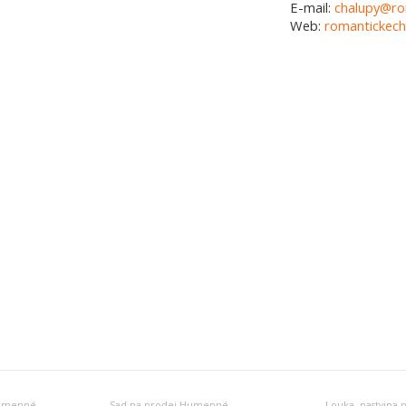
E-mail:
chalupy@ro
Web:
romantickech
Humenné
Sad na prodej Humenné
Louka, pastvina