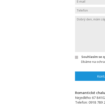
Souhlasím se 
Dbáme na ochran
Kont
Romantické chalup
Nejedlého 67
8410
Telefon:
0918 789 