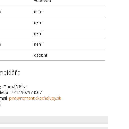
vodovod
a
není
není
není
a
není
osobní
makléře
g. Tomáš Pira
lefon: +421907974507
mail:
pira@romantickechalupy.sk