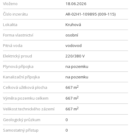
Vloženo
18.06.2026
Číslo inzerátu
AR-02H1-109895 (009-115)
Lokalita
Kruhová
Forma vlastnictví
osobní
Pitná voda
vodovod
Elektrický proud
220/380 V
Plynová přípojka
na pozemku
Kanalizační přípojka
na pozemku
2
Celková užitková plocha
667 m
2
Výměra pozemku celkem
667 m
2
Velikost technického zázemí
667 m
Geologický průzkum
0
Samostatný přístup
0