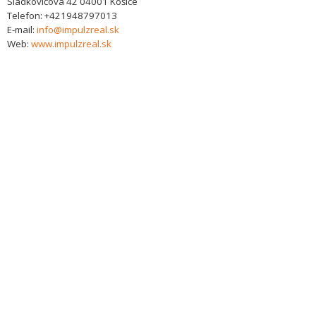
Sládkovičova 42
04001
Košice
Telefon:
+421948797013
E-mail:
info@impulzreal.sk
Web:
www.impulzreal.sk