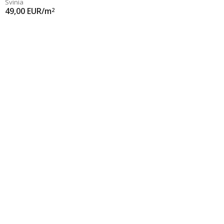
Svinia
49,00
EUR/m
2