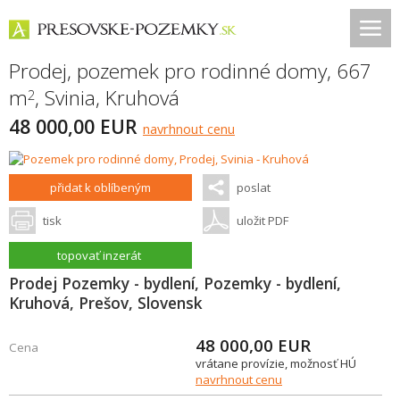
Prodej, pozemek pro rodinné domy, 667
m
,
Svinia
,
Kruhová
2
48 000,00 EUR
navrhnout cenu
přidat k oblíbeným
poslat
tisk
uložit PDF
topovať inzerát
Prodej Pozemky - bydlení, Pozemky - bydlení,
Kruhová, Prešov, Slovensk
48 000,00
EUR
Cena
vrátane provízie, možnosť HÚ
navrhnout cenu