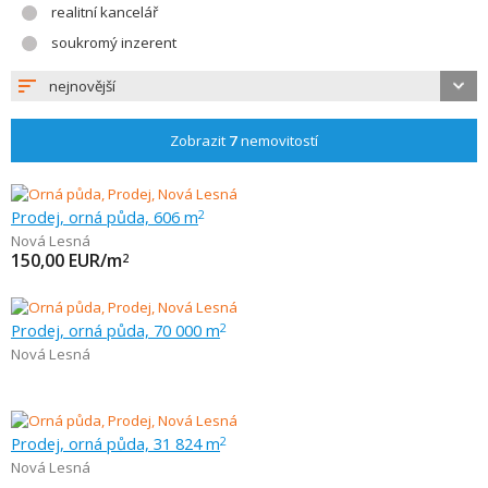
realitní kancelář
soukromý inzerent
nejnovější
Zobrazit
7
nemovitostí
Prodej, orná půda, 606 m
2
Nová Lesná
150,00
EUR/m
2
Prodej, orná půda, 70 000 m
2
Nová Lesná
Prodej, orná půda, 31 824 m
2
Nová Lesná