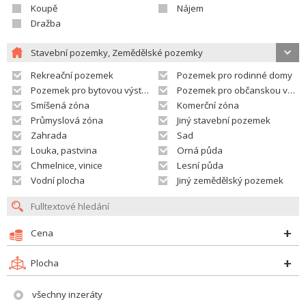
Koupě
Nájem
Dražba
Stavební pozemky, Zemědělské pozemky
Rekreační pozemek
Pozemek pro rodinné domy
Pozemek pro bytovou výstavbu
Pozemek pro občanskou vybavenost
Smíšená zóna
Komerční zóna
Průmyslová zóna
Jiný stavební pozemek
Zahrada
Sad
Louka, pastvina
Orná půda
Chmelnice, vinice
Lesní půda
Vodní plocha
Jiný zemědělský pozemek
Cena
Plocha
všechny inzeráty