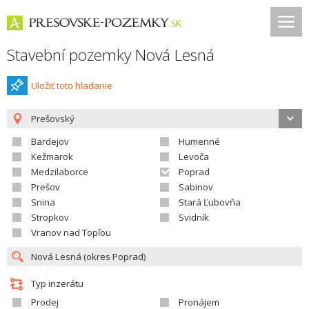
Stavební pozemky Nová Lesná
Uložiť toto hladanie
Prešovský
Bardejov
Humenné
Kežmarok
Levoča
Medzilaborce
Poprad
Prešov
Sabinov
Snina
Stará Ľubovňa
Stropkov
Svidník
Vranov nad Topľou
Typ inzerátu
Prodej
Pronájem