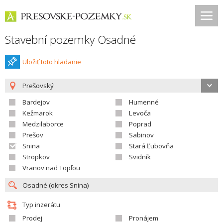
Stavební pozemky Osadné
Uložiť toto hladanie
Prešovský
Bardejov
Humenné
Kežmarok
Levoča
Medzilaborce
Poprad
Prešov
Sabinov
Snina
Stará Ľubovňa
Stropkov
Svidník
Vranov nad Topľou
Typ inzerátu
Prodej
Pronájem