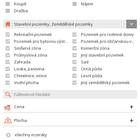
Koupě
Nájem
Dražba
Stavební pozemky, Zemědělské pozemky
Rekreační pozemek
Pozemek pro rodinné domy
Pozemek pro bytovou výstavbu
Pozemek pro občanskou vybavenost
Smíšená zóna
Komerční zóna
Průmyslová zóna
Jiný stavební pozemek
Zahrada
Sad
Louka, pastvina
Orná půda
Chmelnice, vinice
Lesní půda
Vodní plocha
Jiný zemědělský pozemek
Cena
Plocha
všechny inzeráty