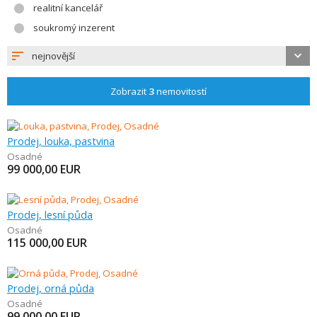
realitní kancelář
soukromý inzerent
nejnovější
Zobrazit
3
nemovitostí
Prodej, louka, pastvina
Osadné
99 000,00
EUR
Prodej, lesní půda
Osadné
115 000,00
EUR
Prodej, orná půda
Osadné
99 000,00
EUR