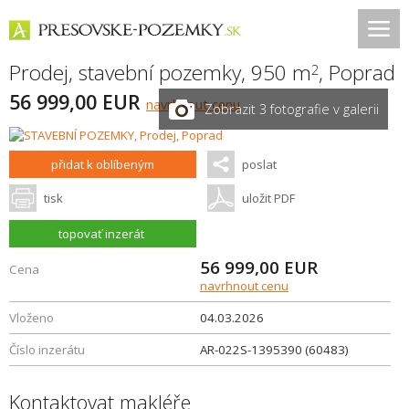
Prodej, stavební pozemky, 950 m
,
Poprad
2
56 999,00 EUR
navrhnout cenu
Zobrazit 3 fotografie v galerii
přidat k oblíbeným
poslat
tisk
uložit PDF
topovať inzerát
56 999,00
EUR
Cena
navrhnout cenu
Vloženo
04.03.2026
Číslo inzerátu
AR-022S-1395390 (60483)
Kontaktovat makléře