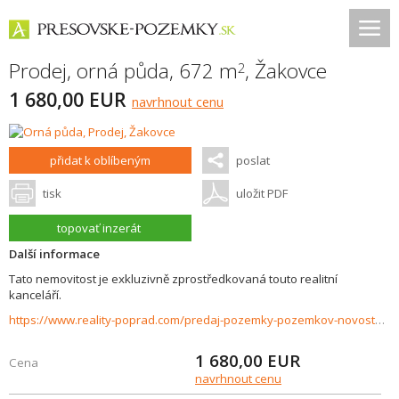
Prodej, orná půda, 672 m
,
Žakovce
2
1 680,00 EUR
navrhnout cenu
přidat k oblíbeným
poslat
tisk
uložit PDF
topovať inzerát
Další informace
Tato nemovitost je exkluzivně zprostředkovaná touto realitní
kanceláří.
https://www.reality-poprad.com/predaj-pozemky-pozemkov-novostavby/Orna-poda-na-predaj-Zakovce-37477/?utm_source=areality&utm_medium=xml&utm_term=37477&utm_content=chalupa&utm_campaign=portaly
1 680,00
EUR
Cena
navrhnout cenu