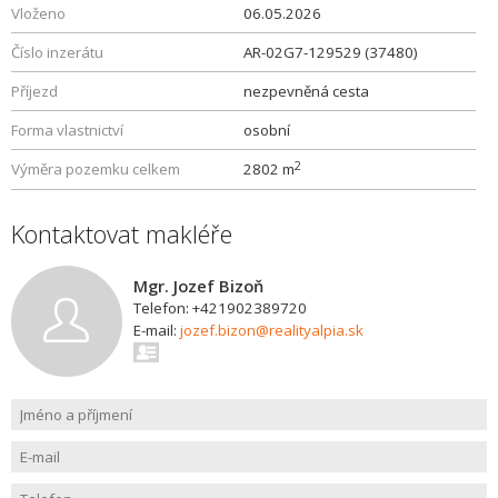
Vloženo
06.05.2026
Číslo inzerátu
AR-02G7-129529 (37480)
Příjezd
nezpevněná cesta
Forma vlastnictví
osobní
2
Výměra pozemku celkem
2802 m
Kontaktovat makléře
Mgr. Jozef Bizoň
Telefon: +421902389720
E-mail:
jozef.bizon@realityalpia.sk