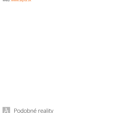
Web:
www.alpia.sk
Podobné reality