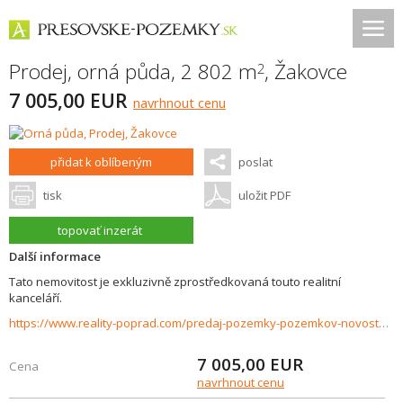
Prodej, orná půda, 2 802 m
,
Žakovce
2
7 005,00 EUR
navrhnout cenu
přidat k oblíbeným
poslat
tisk
uložit PDF
topovať inzerát
Další informace
Tato nemovitost je exkluzivně zprostředkovaná touto realitní
kanceláří.
https://www.reality-poprad.com/predaj-pozemky-pozemkov-novostavby/Orna-poda-na-predaj-Zakovce-37480/?utm_source=areality&utm_medium=xml&utm_term=37480&utm_content=chalupa&utm_campaign=portaly
7 005,00
EUR
Cena
navrhnout cenu