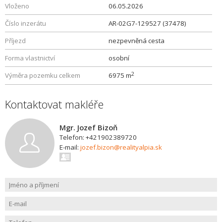
Vloženo
06.05.2026
Číslo inzerátu
AR-02G7-129527 (37478)
Příjezd
nezpevněná cesta
Forma vlastnictví
osobní
2
Výměra pozemku celkem
6975 m
Kontaktovat makléře
Mgr. Jozef Bizoň
Telefon: +421902389720
E-mail:
jozef.bizon@realityalpia.sk