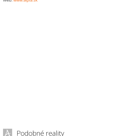
Web:
www.alpia.sk
Podobné reality